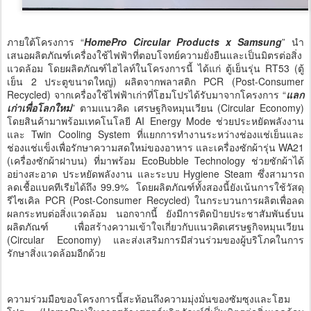
ภายใต้โครงการ “
HomePro Circular Products x Samsung
” นำ
เสนอผลิตภัณฑ์เครื่องใช้ไฟฟ้าที่ตอบโจทย์ความยั่งยืนและเป็นมิตรต่อสิ่ง
แวดล้อม โดยผลิตภัณฑ์ไฮไลท์ในโครงการนี้ ได้แก่ ตู้เย็นรุ่น RT53 (ตู้
เย็น 2 ประตูขนาดใหญ่) ผลิตจากพลาสติก PCR (Post-Consumer
Recycled) จากเครื่องใช้ไฟฟ้าเก่าที่โฮมโปรได้รับมาจากโครงการ “
แลก
เก่าเพื่อโลกใหม่
” ตามแนวคิด เศรษฐกิจหมุนเวียน (Circular Economy)
โดยสินค้ามาพร้อมเทคโนโลยี AI Energy Mode ช่วยประหยัดพลังงาน
และ Twin Cooling System ที่แยกการทำงานระหว่างช่องแช่เย็นและ
ช่องแช่แข็งเพื่อรักษาความสดใหม่ของอาหาร และเครื่องซักผ้ารุ่น WA21
(เครื่องซักผ้าฝาบน) ที่มาพร้อม EcoBubble Technology ช่วยซักผ้าได้
อย่างสะอาด ประหยัดพลังงาน และระบบ Hygiene Steam ซึ่งสามารถ
ลดเชื้อแบคทีเรียได้ถึง 99.9% โดยผลิตภัณฑ์ทั้งสองนี้ยังเน้นการใช้วัสดุ
รีไซเคิล PCR (Post-Consumer Recycled) ในกระบวนการผลิตเพื่อลด
ผลกระทบต่อสิ่งแวดล้อม นอกจากนี้ ยังมีการติดป้ายประชาสัมพันธ์บน
ผลิตภัณฑ์ เพื่อสร้างความเข้าใจเกี่ยวกับแนวคิดเศรษฐกิจหมุนเวียน
(Circular Economy) และส่งเสริมการมีส่วนร่วมของผู้บริโภคในการ
รักษาสิ่งแวดล้อมอีกด้วย
ความร่วมมือของโครงการนี้สะท้อนถึงความมุ่งมั่นของซัมซุงและโฮม