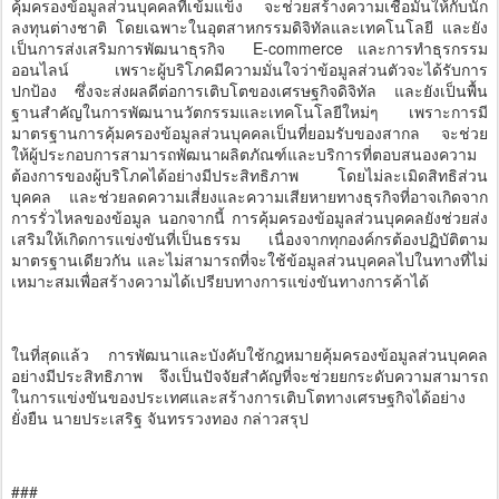
คุ้มครองข้อมูลส่วนบุคคลที่เข้มแข็ง จะช่วยสร้างความเชื่อมั่นให้กับนัก
ลงทุนต่างชาติ โดยเฉพาะในอุตสาหกรรมดิจิทัลและเทคโนโลยี และยัง
เป็นการส่งเสริมการพัฒนาธุรกิจ E-commerce และการทำธุรกรรม
ออนไลน์ เพราะผู้บริโภคมีความมั่นใจว่าข้อมูลส่วนตัวจะได้รับการ
ปกป้อง ซึ่งจะส่งผลดีต่อการเติบโตของเศรษฐกิจดิจิทัล และยังเป็นพื้น
ฐานสำคัญในการพัฒนานวัตกรรมและเทคโนโลยีใหม่ๆ เพราะการมี
มาตรฐานการคุ้มครองข้อมูลส่วนบุคคลเป็นที่ยอมรับของสากล จะช่วย
ให้ผู้ประกอบการสามารถพัฒนาผลิตภัณฑ์และบริการที่ตอบสนองความ
ต้องการของผู้บริโภคได้อย่างมีประสิทธิภาพ โดยไม่ละเมิดสิทธิส่วน
บุคคล และช่วยลดความเสี่ยงและความเสียหายทางธุรกิจที่อาจเกิดจาก
การรั่วไหลของข้อมูล นอกจากนี้ การคุ้มครองข้อมูลส่วนบุคคลยังช่วยส่ง
เสริมให้เกิดการแข่งขันที่เป็นธรรม เนื่องจากทุกองค์กรต้องปฏิบัติตาม
มาตรฐานเดียวกัน และไม่สามารถที่จะใช้ข้อมูลส่วนบุคคลไปในทางที่ไม่
เหมาะสมเพื่อสร้างความได้เปรียบทางการแข่งขันทางการค้าได้
ในที่สุดแล้ว การพัฒนาและบังคับใช้กฎหมายคุ้มครองข้อมูลส่วนบุคคล
อย่างมีประสิทธิภาพ จึงเป็นปัจจัยสำคัญที่จะช่วยยกระดับความสามารถ
ในการแข่งขันของประเทศและสร้างการเติบโตทางเศรษฐกิจได้อย่าง
ยั่งยืน นายประเสริฐ จันทรรวงทอง กล่าวสรุป
###