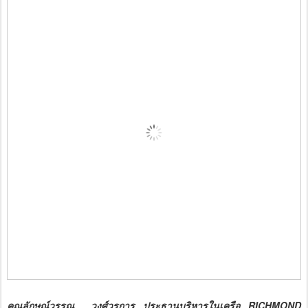
คุณลักษณ์วรรณ วงศ์วรการ ประธานบริหารในเครือ RICHMOND