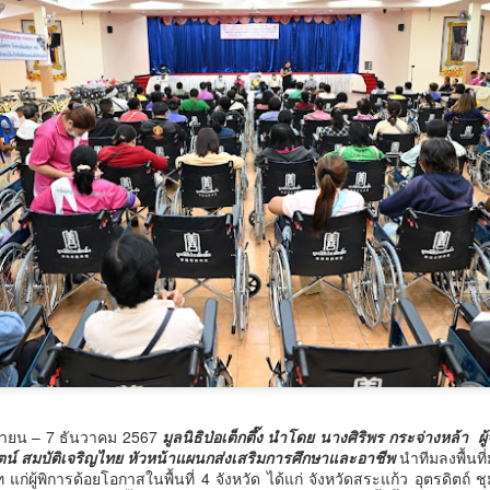
ประสิทธิภาพการผลิตอ
วศ.อว.–วท.กห. เปิดเวทีหารือแนวทางขับเคลื่อน
UG
6
วิทยาศาสตร์และเทคโนโลยี เพื่อสนับสนุน อุตสาหกรรม
ป้องกันประเทศ
ศ.อว.–วท.กห.
กรมพัฒน์ คว้ารางวัล GDCC GOV Cloud Awards
UG
6
ตอกย้ำความสำเร็จของระบบ DSD Online Training ใน
การขับเคลื่อนการพัฒนากำลังคนที่ทันสมัย
ิกายน – 7 ธันวาคม 2567
มูลนิธิป่อเต็กตึ๊ง นำโดย นางศิริพร กระจ่างหล้า ผ
รมพัฒน์ คว้ารางวัล GDCC GOV Cloud Awards ตอกย้ำความสำเร็จของ
ตน์ สมบัติเจริญไทย หัวหน้าแผนกส่งเสริมการศึกษาและอาชีพ
นำทีมลงพื้นที
ะบบ DSD Online Training ในการขับเคลื่อนการพัฒนากำลังคนที่ทันสมัย
่ผู้พิการด้อยโอกาสในพื้นที่ 4 จังหวัด ได้แก่ จังหวัดสระแก้ว อุตรดิตถ