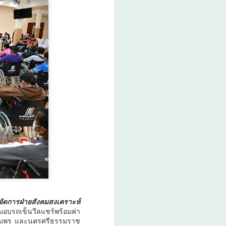
ก้าวสู่ยุคใหม่ของระบบนิเวศด้าน
วิทยาศาสตร์และนวัตกรรมที่เชื่อม
โยงการวิจัย เทคโนโลยี และภาค
ธุรกิจเข้าด้วยกัน เพื่อสร้างขีดความ
สามารถในการแข่งขันของประเทศ
และภูมิภาคอาเซียน
บริษ
ู้จัดการฝ่ายสังคมสงเคราะห์
่มอบรถเข็นวีลแชร์พร้อมค่า
์ ชุมพร และนครศรีธรรมราช