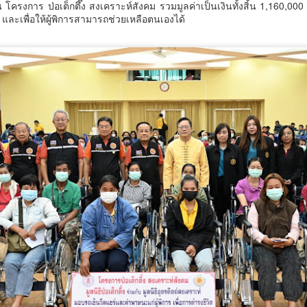
ครงการ ป่อเต็กตึ๊ง สงเคราะห์สังคม รวมมูลค่าเป็นเงินทั้งสิ้น 1,160,00
รมพัฒนาฝีมือแรงงาน ได้รับรางวัล GDCC GOV Cloud Awards ประจำปี
ละเพื่อให้ผู้พิการสามารถช่วยเหลือตนเองได้
.ศ.
ศน. ร่วมกับจังหวัดสตูล จัดกิจกรรม “พลังศรัทธาถวาย
UG
6
เทียนพรรษา 2 แผ่นดิน สานสัมพันธ์ ไทย – มาเลเซีย”
เชิญชวนพุทธศาสนิกชน งด ละ เลิกอบายมุข เนื่องใน
เทศกาลเข้าพรรษา
น.
มูลนิธิกองทุนนิยมไทย จับมือ กระทรวงวัฒนธรรม แถลง
UG
6
เปิดตัวโครงการ ประกวดอัตลักษณ์อาหารภูมิภาค "รส
ถิ่นไทย" เฟ้นหาเมนูต้นตำรับ 4 ภูมิภาค ดัน Soft Power สู่
ระดับโลก
ูลนิธิกองทุนนิยมไทย จับมือ กระทรวงวัฒนธรรม แถลงเปิดตัวโครงการ