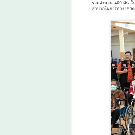
รวมจำนวน 400 คัน ใน โ
ก
ลำบากในการดำรงชีวิต แ
พ
A
ศ
A
ม