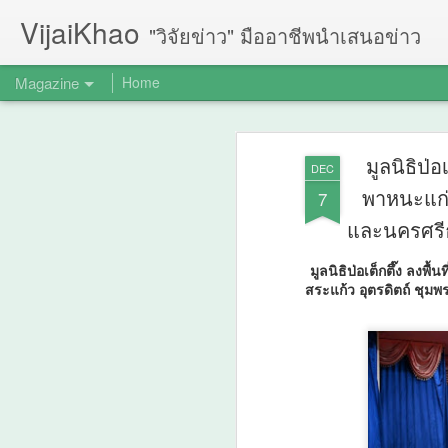
VijaiKhao
"วิจัยข่าว" มืออาชีพนำเสนอข่าว
Magazine
Home
มูลนิธิป่
DEC
พาหนะแก่ผ
7
และนครศรีธ
มูลนิธิป่อเต็กตึ๊ง ลงพ
สระแก้ว อุตรดิตถ์ ชุมพ