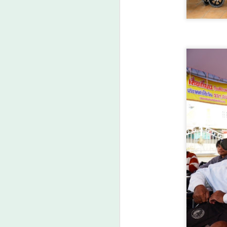
ป
ดั
เม
ว
ล
A
กร
กา
น
3
ง
ย
A
ว
เ