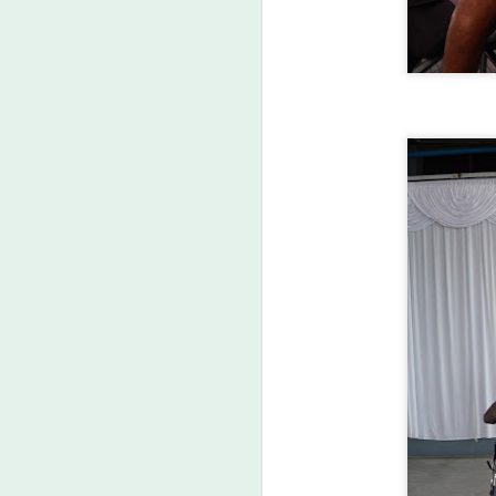
น
เป
เ
คา
ค
A
ต
ว
A
“
ก