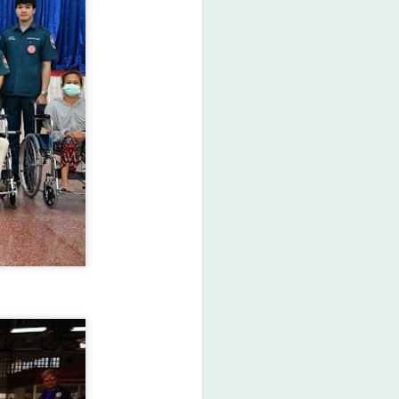
กษา (สกศ.) โดยมี รศ.ดร.ประวิต เอรา
ษา พร้อมด้วย ศ.โจ โอฮารา ประธาน
 ศ.ดร. มุสตาฟา ยูนุส เอร์ยามัน อดีต
ระดับโลก ดร.ไกรยส ภัทราวาท ผู้จัดการ
Thailand LAB
AUG
6
INTERNATIONAL
2026 ผนึก
Bio+HealthTech