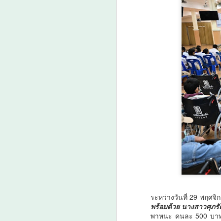
ประชาชน ทั้งการดื่มสุรา การสูบ
บุหรี่ และการบริโภคอาหารรสหวาน
มัน และเค็ม ส่งผลให้ปัจจุบันมีผู้ป่วย
โรคเบาหวาน 270 คน และผู้ป่วย
โรคความดันโลหิตสูงกว่า 700 คน
A
จากประชากรท
ว
A
ระหว่างวันที่ 29 พฤศจ
ก
พร้อมด้วย นางสาวศุภรั
ร
พาหนะ คนละ 500 บาท แก