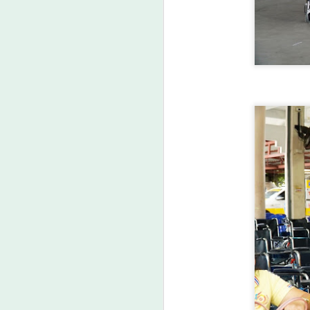
หน
แ
(
ปร
เ
A
ค
เ
ศ
ก
ง
E
A
คู
โ
ท
ใ
เด