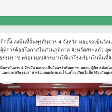
‘รองนายกฯ 
AUG
อเต็กตึ๊ง ลงพื้นที่ถิ่นทุรกันดาร 4 จังหวัด มอบรถเข็นวีล
7
ู้พิการด้อยโอกาสในส่วนภูมิภาค จังหวัดสระแก้ว อุต
‘THERA’ ย
รรมราช พร้อมมอบจักรยานให้แก่โรงเรียนในพื้นที่จัง
ไทยสู่มา
ื้นที่ถิ่นทุรกันดาร 4 จังหวัด มอบรถเข็นวีลแชร์พร้อมค่าพาหนะแก่ผู้พิการด้อ
ThaiCER 
ร และนครศรีธรรมราช พร้อมมอบจักรยานให้แก่โรงเรียนในพื้นที่จังหวัดอุตร
‘รองนายกฯ ยศชนัน’ เปิดตัว 
มาตรฐานโลกในงาน ThaiCE
วันที่ 7 สิงหาคม 2569 ศ.ดร.
รัฐมนตรีว่าการกระทรวงการอ
เข้าร่วมการประชุมวิชาการระ
Conference on Education R