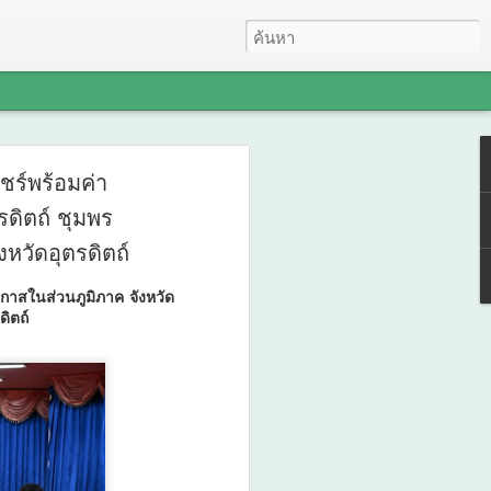
ยศชนัน’ เปิดตัว
แชร์พร้อมค่า
รดิตถ์ ชุมพร
กระดับวิจัยการศึกษา
หวัดอุตรดิตถ์
ตรฐานโลกในงาน
ยโอกาสในส่วนภูมิภาค จังหวัด
2026
ดิตถ์
‘THERA’ ยกระดับวิจัยการศึกษาไทยสู่
R 2026
ยศชนัน วงศ์สวัสดิ์ รองนายกรัฐมนตรี และ
ุดมศึกษา วิทยาศาสตร์ วิจัยและนวัตกรรม
ดับนานาชาติ Thailand International
esearch (ThaiCER) 2026 จัดขึ้นโดย