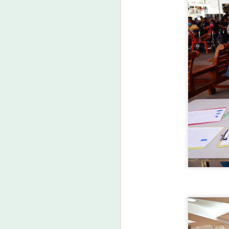
นวัตกรรม "ดอกไม้ 3 สี"
เชื่อมสถานีสุขภาพ
เครือข่าย Caregiver
และภูมิปัญญาพื้นบ้าน
A
พัฒนาระบบสุขภาพ
ชุมชน สู่ต้นแบบการ
จัดการสุขภาวะอย่าง
ศ
ยั่งยืน
แ
“เตาปูนโมเดล" เกมรุกสู้ NCDsใช้
ว
ข้อมูลขับเคลื่อนการพัฒนา สร้าง
นวัตกรรม "ดอกไม้ 3 สี" เชื่อมสถานี
ว
สุขภาพ เครือข่าย Caregiver และ
ร่
ภูมิปัญญาพื้นบ้าน พัฒนาระบบ
เ
สุขภาพชุมชน สู่ต้นแบบการจัดการ
ภ
A
สุขภาวะอย่างยั่งยืน
ตำบลเตาปูน อำเภอสอง จังหวัดแพร่
กำลังเผชิญสถานการณ์โรคไม่ติดต่อ
ส
เรื้อรัง (NCDs) ที่มีแนวโน้มเพิ่มขึ้น
จากพฤติกรรมเสี่ยงด้านสุขภาพของ