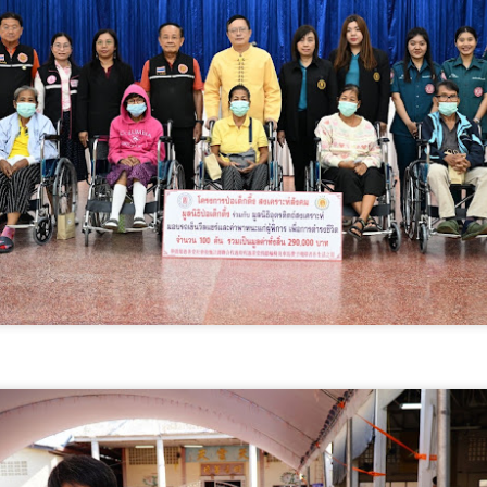
สำนักงานเลขาธิการสภาการศึ
วรรณ์ เลขาธิการสภาการศึก
สมาคมวิจัยการศึกษาระดับโลก
ประธานสมาคมวิจัยการศึกษา
กสศ.
วธ. เชิญชวนประชาชน
กรมวิทยาศาสตร์บริการ
AUG
AUG
7
7
ร่วมกิจกรรมถวายพระ
ติดตามผลการพัฒนาผู้
ราชกุศลและน้อมสำนึก
ประกอบการ ยกระดับ