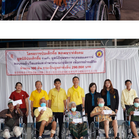
างสาวซาบีดา ไทยเศรษฐ์ รัฐมนตรีว่าการกระทรวงวัฒนธรรม (รมว.วธ.)
ิดเผยว่า ที่ประชุมคณะรัฐมนตรี (ครม.) เมื่อวันที่ 5 สิงหาคม 2569 มีมติ
ห็นชอบการจัดตั้งวัดคาทอลิกจำนวน 5 แห่ง และเห็นชอบการรับรองวัด
ทอลิกเพิ่มเติมอีก 1 แห่ง ตามที่กระทรวงวัฒนธรรม (วธ.) เสนอ เพื่อเป็นวัด
าทอลิกตามระเบียบสำนักนายกรัฐมนตรี ว่าด้วยแนวทางพิจารณาในการจัด
วศ.อว. จับมือ ทช.ทส. ยกระดับห้องปฏิบัติการไมโคร
UG
ั้งวัดบาทหลวงโรมันคาทอลิก พ.ศ.
5
พลาสติกสู่มาตรฐานสากล
ศ.อว. จับมือ ทช.ทส.
“AppTech”​ ยกกำลังประเทศไทยจากฐานราก​ เมื่อ
UG
5
เทคโนโลยีที่เหมาะสมเป็นกลไกยกระดับทุนมนุษย์
AppTech”​ ยกกำลังประเทศไทยจากฐานราก​ เมื่อเทคโนโลยีที่เหมาะสมเป็น
ลไกยกระดับทุนมนุษย์