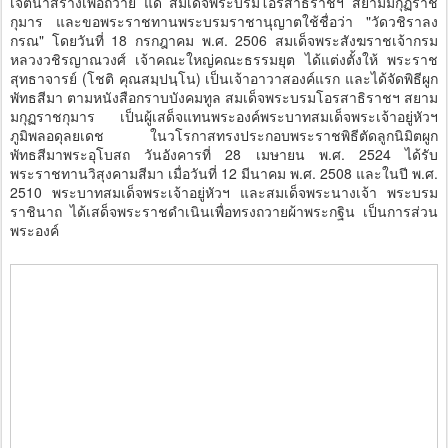
เจตนาสร้างเพื่อถวาย แด่ สมเด็จพระบรมโอรสาธิราชฯ สยามมกุฏราช
กุมาร และขอพระราชทานพระบรมราชานุญาตใช้ชื่อว่า "วัดวชิราลง
กรณ" โดยวันที่ 18 กรกฎาคม พ.ศ. 2506 สมเด็จพระสังฆราชเจ้ากรม
หลวงวชิรญาณวงศ์ เจ้าคณะใหญ่คณะธรรมยุต ได้แต่งตั้งให้ พระราช
สุทธาจารย์ (โชติ คุณสมฺปนฺโน) เป็นเจ้าอาวาสองค์แรก และได้จัดพิธีผูก
พัทธสีมา ตามหนังสือกราบบังคมทูล สมเด็จพระบรมโอรสาธิราชฯ สยาม
มกุฏราชกุมาร เป็นผู้เสด็จแทนพระองค์พระบาทสมเด็จพระเจ้าอยู่หัวฯ
ภูมิพลอดุลยเดช ในวโรกาสทรงประกอบพระราชพิธีตัดลูกนิมิตผูก
พัทธสีมาพระอุโบสถ วันอังคารที่ 28 เมษายน พ.ศ. 2524 ได้รับ
พระราชทานวิสุงคามสีมา เมื่อวันที่ 12 มีนาคม พ.ศ. 2508 และในปี พ.ศ.
2510 พระบาทสมเด็จพระเจ้าอยู่หัวฯ และสมเด็จพระนางเจ้า พระบรม
ราชินาถ ได้เสด็จพระราชดำเนินเพื่อทรงถวายผ้าพระกฐิน เป็นการส่วน
พระองค์