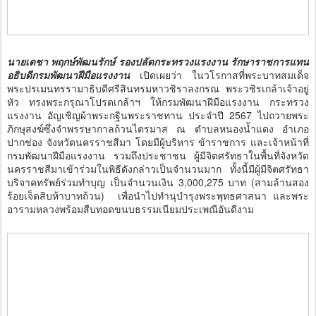
นายเดชา พฤกษ์พัฒนรักษ์ รองปลัดกระทรวงแรงงาน รักษาราชการแทน
อธิบดีกรมพัฒนาฝีมือแรงงาน
เปิดเผยว่า ในวโรกาสที่พระบาทสมเด็จ
พระปรเมนทรรามาธิบดีศรีสินทรมหาวชิราลงกรณ พระวชิรเกล้าเจ้าอยู่
หัว ทรงพระกรุณาโปรดเกล้าฯ ให้กรมพัฒนาฝีมือแรงงาน กระทรวง
แรงงาน อัญเชิญผ้าพระกฐินพระราชทาน ประจำปี 2567 ไปถวายพระ
ภิกษุสงฆ์ซึ่งจำพรรษากาลถ้วนไตรมาส ณ ตำบลหนองน้ำแดง อำเภอ
ปากช่อง จังหวัดนครราชสีมา โดยมีผู้บริหาร ข้าราชการ และเจ้าหน้าที่
กรมพัฒนาฝีมือแรงงาน รวมถึงประชาชน ผู้มีจิตศรัทธาในพื้นที่จังหวัด
นครราชสีมาเข้าร่วมในพิธีดังกล่าวเป็นจำนวนมาก ทั้งนี้มีผู้มีจิตศรัทธา
บริจาคทรัพย์ร่วมทำบุญ เป็นจำนวนเงิน 3,000,275 บาท (สามล้านสอง
ร้อยเจ็ดสิบห้าบาทถ้วน) เพื่อนำไปทำนุบำรุงพระพุทธศาสนา และพระ
อารามหลวงพร้อมสืบทอดขนบธรรมเนียมประเพณีอันดีงาม