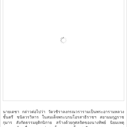
นายเดชา กล่าวต่อไปว่า วัดวชิราลงกรณวรารามเป็นพระอารามหลวง
ชั้นตรี ชนิดวรวิหาร ในสมเด็จพระบรมโอรสาธิราชฯ สยามมกุฏราช
กุมาร สังกัดธรรมยุติกนิกาย สร้างด้วยกุศลจิตของนางทิพย์ นิยมเหตุ