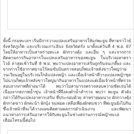
ทั้งนี้ กรมทะเลฯ เริ่มมีการวางแปลงเสริมอาหารให้แก่พะยูน ที่หาดราไวย์
จังหวัดภูเก็ต และบริเวณเกาะลิบง จังหวัดตรัง มาตั้งแต่วันที่ 4 พ.ย. 67
โดยให้อาหารเป็นสาหร่ายทะเล ผักกวางตุ้ง และอื่น ๆ และจากการ
ติดตามการกินอาหารในแปลงเสริมอาหารของพะยูน ในบริเวณหาดรา
ไวย์ ล่าสุดเช้าวันที่ 8 พ.ย. พบว่าแปลงอาหารเสริมถูกกินจนเกลี้ยง และ
จากการใช้อากาศยานไร้คนขับบินตรวจสอบก็พบเจ้าหลังขาวใหญ่ว่าย
วนเวียนอยู่ในบริเวณใกล้แปลงหญ้า และเมื่อเจ้าหน้าที่วางแปลงหญ้าชุด
ไม่นานก็พบเจ้าหลังขาวใหญ่มากินอาหารในแปลงแต่เมื่อเจ้าหน้าที่ตรวจ
สอบจากภาพที่ถ่ายมาได้ พบว่าไม่สามารถตรวจสอบความชัดเจนได้
เนื่องจากสภาพน้ำขุ่น เจ้าหน้าที่จึงลงดำน้ำสำรวจ พบว่า พะยูน ตัวดัง
กล่าวได้กินแปลงอาหารเสริม ที่ประกอบด้วย สาหร่ายผมนาง ผักกวางตุ้ง
ผักกาดขาว ผักคะน้า ผักบุ้ง จนหมด เหลือเพียงผักตบชวา ที่พะยูนยังไม่กิน
ซึ่งเจ้าหน้าที่จะได้วางแผนติดตามผลการดำเนินงาน และพัฒนา
แนวทางการเสริมอาหารให้กับพะยูนในช่วงสถานการณ์หญ้าทะเล
เสื่อมโทรมนี้ต่อไป