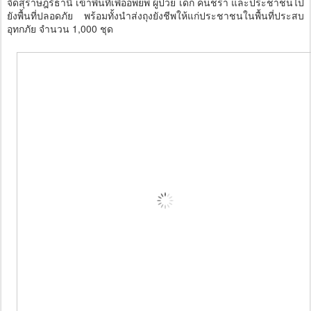
จืดสุราษฎร์ธานี เข้าพื้นที่เพื่ออพยพ ผู้ป่วย เด็ก คนชรา และประชาชนไป
ยังพื้นที่ปลอดภัย พร้อมทั้งนำส่งถุงยังชีพให้แก่ประชาชนในพื้นที่ประสบ
อุทกภัย จำนวน 1,000 ชุด