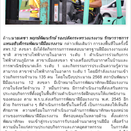
ด้าน
นายเดชา พฤกษ์พัฒนรักษ์ รองปลัดกระทรวงแรงงาน รักษาราชการ
แทนอธิบดีกรมพัฒนาฝีมือแรงงาน
กล่าวเพิ่มเติมว่า การลงพื้นที่ในครั้งนี้
สพร.12 สงขลา ยังได้จัดกิจกรรมการทดสอบมาตรฐานฝีมือแรงงานแห่ง
ชาติ สาขาช่างไฟฟ้าภายในอาคาร ระดับ 1 ดำเนินการร่วมกับการ
ไฟฟ้าส่วนภูมิภาค สาขาเมืองสงขลา ช่างเครื่องปรับอากาศในบ้านและ
การพาณิชย์ขนาดเล็ก ระดับ 1 และกิจกรรมการประเมินความรู้ความ
สามารถ สาขาช่างไฟฟ้าภายในอาคาร ระดับ 1 โดยมีกำลังแรงงานเข้า
ร่วมกิจกรรมจำนวน 135 คน โดยในปีงบประมาณ 2568 สถาบันพัฒนา
ฝีมือแรงงาน 12 สงขลา มีเป้าหมายในการพัฒนาทักษะฝีมือแรงงาน
ภายในจังหวัดจำนวน 7 หมื่นกว่าคน มีการดำเนินงานที่ส่งเสริมสถาน
ประกอบกิจการที่ตั้งอยู่ในพื้นที่ร่วมดำเนินการจัดฝึกอบรมให้แก่พนักงาน
ของตนเอง ตาม พ.ร.บ.ส่งเสริมการพัฒนาฝีมือแรงงาน พ.ศ. 2545 อีก
ด้วย กิจกรรมต่าง ๆ ที่ดำเนินการจัดขึ้นในครั้งนี้ เป็นการแสดงให้เห็นถึง
ศักยภาพ ความพร้อมในการดำเนินงานด้านการพัฒนาทักษะของหน่วย
งานของกรมพัฒนาฝีมือแรงงาน ที่ครอบคลุมในหลายด้าน ตั้งแต่การ
พัฒนาทักษะ จนเข้าสู่กระบวนการรับรองด้านมาตรฐานฝีมือ เพื่อสร้าง
ความมั่นใจแก่สถานประกอบกิจการและภาคอุตสาหกรรม ในการคัด