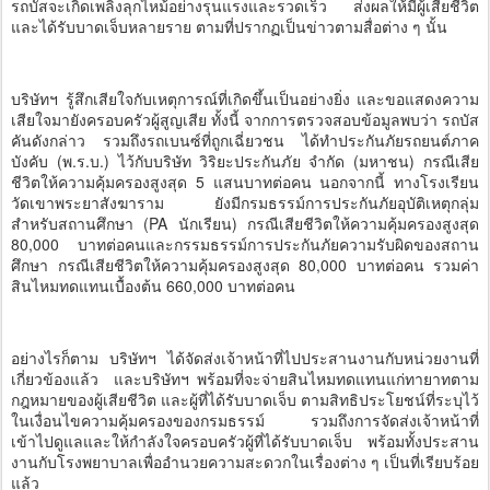
รถบัสจะเกิดเพลิงลุกไหม้อย่างรุนแรงและรวดเร็ว ส่งผลให้มีผู้เสียชีวิต
และได้รับบาดเจ็บหลายราย ตามที่ปรากฏเป็นข่าวตามสื่อต่าง ๆ นั้น
บริษัทฯ รู้สึกเสียใจกับเหตุการณ์ที่เกิดขึ้นเป็นอย่างยิ่ง และขอแสดงความ
เสียใจมายังครอบครัวผู้สูญเสีย ทั้งนี้ จากการตรวจสอบข้อมูลพบว่า รถบัส
คันดังกล่าว รวมถึงรถเบนซ์ที่ถูกเฉี่ยวชน ได้ทำประกันภัยรถยนต์ภาค
บังคับ (พ.ร.บ.) ไว้กับบริษัท วิริยะประกันภัย จำกัด (มหาชน) กรณีเสีย
ชีวิตให้ความคุ้มครองสูงสุด 5 แสนบาทต่อคน นอกจากนี้ ทางโรงเรียน
วัดเขาพระยาสังฆาราม ยังมีกรมธรรม์การประกันภัยอุบัติเหตุกลุ่ม
สำหรับสถานศึกษา (PA นักเรียน) กรณีเสียชีวิตให้ความคุ้มครองสูงสุด
80,000 บาทต่อคนและกรรมธรรม์การประกันภัยความรับผิดของสถาน
ศึกษา กรณีเสียชีวิตให้ความคุ้มครองสูงสุด 80,000 บาทต่อคน รวมค่า
สินไหมทดแทนเบื้องต้น 660,000 บาทต่อคน
อย่างไรก็ตาม บริษัทฯ ได้จัดส่งเจ้าหน้าที่ไปประสานงานกับหน่วยงานที่
เกี่ยวข้องแล้ว และบริษัทฯ พร้อมที่จะจ่ายสินไหมทดแทนแก่ทายาทตาม
กฎหมายของผู้เสียชีวิต และผู้ที่ได้รับบาดเจ็บ ตามสิทธิประโยชน์ที่ระบุไว้
ในเงื่อนไขความคุ้มครองของกรมธรรม์ รวมถึงการจัดส่งเจ้าหน้าที่
เข้าไปดูแลและให้กำลังใจครอบครัวผู้ที่ได้รับบาดเจ็บ พร้อมทั้งประสาน
งานกับโรงพยาบาลเพื่ออำนวยความสะดวกในเรื่องต่าง ๆ เป็นที่เรียบร้อย
แล้ว