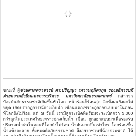
ขณะที่ ผู้
ช่วยศาสตราจารย์ ดร.ปริญญา เทวานฤมิตรกุล รองอธิการบดี
ฝ่ายความยั่งยืนและการบริหาร มหาวิทยาลัยธรรมศาสตร์
กล่าวว่า
ปัจจุบันภัยธรรมชาติเกิดขึ้นทั่วโลก หน้าร้อนก็ร้อนสุด อีกทั้งฝนยังตกไม่
หยุด เกิดปรากฏการณ์อ่างเก็บน้ำ เขื่อนแตกเพราะถูกออกแบบมาในตอน
ที่โลกยังไม่ร้อน แต่ ณ วันนี้ เรามีลูกระเบิดที่พร้อมจะระเบิดกว่า 3,000
กว่าลูกในประเทศไทยเพราะอ่างเก็บน้ำ เขื่อน ถูกออกแบบมาเพื่อรองรับ
ปริมาณน้ำฝนในตอนที่โลกยังไม่ร้อน น้ำฝนมากขึ้นเท่าไหร่ โลกร้อนขึ้น
น้ำแข็งละลาย ทั้งหมดคือภัยธรรมชาติ จึงอยากชวนพี่น้องร่วมชาติ ให้
ตระหนักถึงปัญหาของโลกตั้งแต่ตอนนี้สิ่งแวดล้อม โลกร้อน ￼