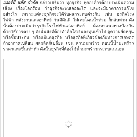
เนอร์ยี่ พลัส จำกัด
กล่าวเสริมว่า ทุกธุรกิจ ทุกองค์กรต้องประเมินความ
เสี่ยง เรื่องโลกร้อน ว่าธุรกิจจะพบเจออะไร และจะมีมาตรการแก้ไข
อย่างไร เพราะแต่ละธุรกิจจะได้รับผลกระทบต่างกัน เช่น ธุรกิจโรง
ไฟฟ้า พลังงานแสงอาทิตย์ วันดีคืนดี ไม่เคยโดนน้ำท่วม ก็กลับท่วม ดัง
นั้นต้องประเมินว่าธุรกิจโรงไฟฟ้าแสงอาทิตย์ ต้องหาแนวทางป้องกัน
ด้วยวิธีการต่าง ๆ ดังนั้นสิ่งที่ต้องทำคือใส่เงินลงทุนเข้าไป ดูความยืดหยุ่น
หรือซื้อประกัน หรือแม้แต่ธุรกิจ หรือธุรกิจที่เกี่ยวข้องกับทางการเกษตร
ถ้าอากาศเปลี่ยน ผลผลิตก็เปลี่ยน เช่น สวนมะพร้าว ตอนนี้น้ำมะพร้าว
ราคาแพงขึ้นเท่าตัว ดังนั้นธุรกิจที่ต้องใช้น้ำมะพร้าวกระทบแน่นอน