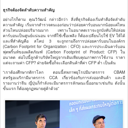
ธุรกิจต้องจัดลำดับความสำคัญ
อย่างไรก็ตาม คุณวิวัฒน์ กล่าวอีกว่า สิ่งที่ธุรกิจต้องเริ่มทำคือจัดลำดับ
ความสำคัญ เริ่มจากสำรวจตนเองก่อนว่าปล่อยคาร์บอนมากน้อยแค่ไหน
ส่วนไหนปล่อยปริมาณมาก เพราะในอนาคตเราจะถูกบังคับให้ปล่อย
คาร์บอนเป็นศูนย์แน่นอน จากที่ใช้เชื้อเพลิง ก็ต้องเปลี่ยนไปใช้ EV ให้ได้
และที่สำคัญคือ สโคป 3 จะถูกถามถึงการปล่อยคาร์บอนในองค์กร
(Carbon Footprint for Organization : CFO) และการประเมินคาร์บอน
ฟุตพริ้นท์ของผลิตภัณฑ์ (Carbon Footprint of Product: CFP) ใน
อนาคต ต่อไปนี้ลูกค้าบริษัทใหญ่จากเดิมเทียบคุณภาพการใช้งาน ราคา
แต่จะถามค่า CFP? ฝ่ายจัดซื้อก็จะเลือกสินค้าที่ค่า CFP ต่ำ เป็นต้น
“เราต้องศึกษากติกาโลก ตอนนี้สหภาพยุโรปมีมาตรการ CBAM
สหรัฐอเมริกามีมาตรการ CCA เกี่ยวข้องกับการส่งออกสินค้า และมี
รายงานว่าจีน ญี่ปุ่นก็กำลังจะมีมาตรการลักษณะนี้ออกมาเช่นกัน ดังนั้น
ขั้นแรก ก็ต้องดูกฏหมายคู่ค้าด้วย”