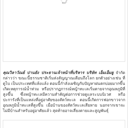
คุณวิลาวัณย์ ปานยัง ประธานเจ้าหน้าที่บริหาร บริษัท เอ็มเอ็มยู
จำกัด
กล่าวว่า ขณะนี้ธรรมชาติเริ่มส่งสัญญาณเตือนถึงโลก ยกตัวอย่างเช่น ที่
ดูไบ เป็นประเทศที่แห้งแล้ง ตอนนี้กำลังเผชิญกับปัญหาฝนตกบ่อยมากขึ้น
เกิดเหตุการณ์น้ำท่วม หรือปรากฏการณ์หญ้าทะเลเริ่มตายจากอุณหภูมิที่
สูงขึ้น ซึ่งหญ้าทะเลมีความสำคัญต่อการช่วยดูแลระบบนิเวศ หรือ
ปะการังที่เป็นแหล่งที่อยู่อาศัยของสัตว์ทะเล ตอนนี้เกิดการฟอกขาวจาก
อุณหภูมิน้ำทะเลที่สูงขึ้น เมื่อบ้านของสัตว์ทะเลเสียหาย นอกจากเขาจะ
ไม่มีบ้านสำหรับอยู่อาศัยแล้ว สุดท้ายอาจเสี่ยงตายและสูญพันธุ์