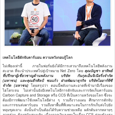
เทคโนโลยีดักจับคาร์บอน ความหวังกอบกู้โลก
ไม่เพียงเท่านี้ ภายในฟอรั่มยังได้มีการเสวนาถึงเทคโนโลยีพลังงาน
สะอาด ที่จะนำประเทศไปสู่เป้าหมาย Net Zero โดย
คุณบัญชา ยาทิพย์
ที่ปรึกษาผู้เชี่ยวชาญด้านพลังงาน บริษัท กันกุลเอ็นจิเนียริ่งจำกัด
(มหาชน) และคุณธีรศิลป์ ชมแก้ว ฝ่ายพัฒนาธุรกิจ บริษัทไออาร์พีซี
จำกัด (มหาชน)
โดยสรุปว่า ตอนนี้พลังงานสะอาดที่เข้ามามีเรื่องของ
ไฮโดรเจน ไม่เท่านั้นยังมีเทคโนโลยีการดักจับและการจัดเก็บคาร์บอน
Carbon Capture and Storage หรือ CCS ที่เป็นความหวังของโลก ซึ่งจะ
ต้องมีการพัฒนาใช้เทคโนโลยีต่าง ๆ รวมถึงวางแผน ศึกษาการดักจับ
และการขนส่งคาร์บอน รวมถึงหาพื้นที่ที่เหมาะสมในการกักเก็บส่งไปยัง
หลุมขุดเจาะ ดังนั้นจำเป็นต้องได้รับความช่วยเหลือ ผลักดันจากหลายๆ
ภาคส่วน ต้องสนับสนุนกัน เนื่องจากเงินลงทุนในเรื่อง CCS ค่อนข้างสูง