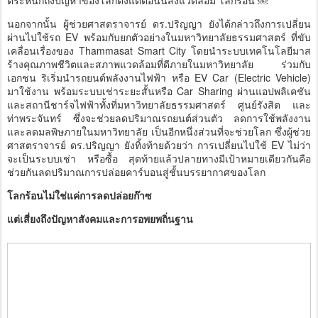
นอกจากนั้น ผู้ช่วยศาสตราจารย์ ดร.ปริญญา ยังได้กล่าวถึงการเปลี่ยน
ผ่านไปใช้รถ EV พร้อมกับยกตัวอย่างในมหาวิทยาลัยธรรมศาสตร์ ที่ขับ
เคลื่อนเรื่องของ Thammasat Smart City โดยนำระบบเทคโนโลยีมาส
ร้างคุณภาพชีวิตและสภาพแวดล้อมที่ดีภายในมหาวิทยาลัย ร่วมกับ
เอกชน ริเริ่มนำรถยนต์พลังงานไฟฟ้า หรือ EV Car (Electric Vehicle)
มาใช้งาน พร้อมระบบเช่าระยะสั้นหรือ Car Sharing ผ่านแอปพลิเคชัน
และสถานีชาร์จไฟฟ้าทั้งที่มหาวิทยาลัยธรรมศาสตร์ ศูนย์รังสิต และ
ท่าพระจันทร์ ซึ่งจะช่วยลดปริมาณรถยนต์ส่วนตัว ลดการใช้พลังงาน
และลดมลพิษภายในมหาวิทยาลัย เป็นอีกหนึ่งส่วนที่จะช่วยโลก ซึ่งผู้ช่วย
ศาสตราจารย์ ดร.ปริญญา ยังทิ้งท้ายด้วยว่า การเปลี่ยนไปใช้ EV ไม่ว่า
จะเป็นระบบเช่า หรือซื้อ สุดท้ายแล้วปลายทางมีเป้าหมายเดียวกันคือ
ช่วยกันลดปริมาณการปล่อยคาร์บอนสู่ชั้นบรรยากาศของโลก
โลกร้อนไม่ใช่แค่การลดปล่อยก๊าซ
แต่เสี่ยงถึงปัญหาสังคมและการอพยพถิ่นฐาน