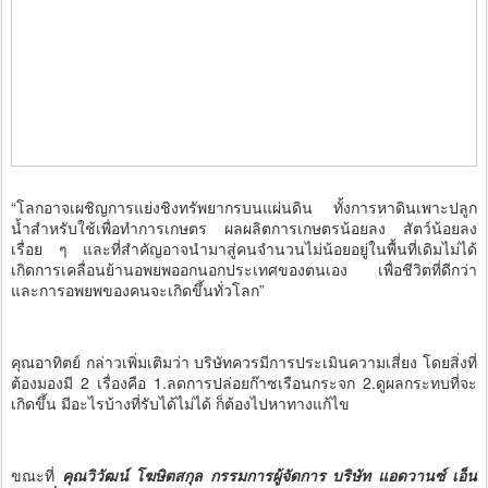
“โลกอาจเผชิญการแย่งชิงทรัพยากรบนแผ่นดิน ทั้งการหาดินเพาะปลูก
น้ำสำหรับใช้เพื่อทำการเกษตร ผลผลิตการเกษตรน้อยลง สัตว์น้อยลง
เรื่อย ๆ และที่สำคัญอาจนำมาสู่คนจำนวนไม่น้อยอยู่ในพื้นที่เดิมไม่ได้
เกิดการเคลื่อนย้านอพยพออกนอกประเทศของตนเอง เพื่อชีวิตที่ดีกว่า
และการอพยพของคนจะเกิดขึ้นทั่วโลก”
คุณอาทิตย์ กล่าวเพิ่มเติมว่า บริษัทควรมีการประเมินความเสี่ยง โดยสิ่งที่
ต้องมองมี 2 เรื่องคือ 1.ลดการปล่อยก๊าซเรือนกระจก 2.ดูผลกระทบที่จะ
เกิดขึ้น มีอะไรบ้างที่รับได้ไม่ได้ ก็ต้องไปหาทางแก้ไข
ขณะที่
คุณวิวัฒน์ โฆษิตสกุล กรรมการผู้จัดการ บริษัท แอดวานซ์ เอ็น