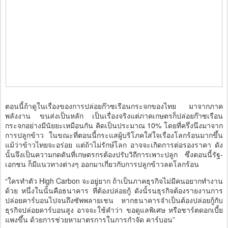
ตอนนี้ถ้าดูในเรื่องของการปล่อยก๊าซเรือนกระจกของไทย มาจากภาค
พลังงาน ขนส่งเป็นหลัก เป็นเรื่องจริงแต่ภาคเกษตรก็ปล่อยก๊าซเรือน
กระจกอย่างมีนัยยะเหมือนกัน คิดเป็นประมาณ 10% โดยที่ครึ่งนึงมาจาก
การปลูกข้าว ในขณะที่ตอนนี้กระแสผู้บริโภคใส่ใจเรื่องโลกร้อนมากขึ้น
แม้ว่าข้าวไทยจะอร่อย แต่ถ้าไม่รักษ์โลก อาจจะเกิดการต่อรองราคา ดัง
นั้นจึงเป็นความกดดันที่เกษตรกรต้องปรับวิถีการเพาะปลูก ซึ่งตอนนี้รัฐ-
เอกชน ก็มีแนวทางต่างๆ ออกมาเกี่ยวกับการปลูกข้าวลดโลกร้อน
“ใครทำตัว High Carbon จะอยู่ยาก ถ้าเป็นภาคธุรกิจไม่มีคนอยากทำงาน
ด้วย หนึ่งในนั้นคือธนาคาร ที่ต้องปล่อยกู้ ดังนั้รนธุรกิจต้องรายงานการ
ปล่อยคาร์บอนไปจนถึงซัพพลายเชน หากธนาคารจำเป็นต้องปล่อยกู้กับ
ธุรกิจปล่อยคาร์บอนสูง อาจจะใช้คำว่า ขอดูแลพิเศษ หรือชาร์ตดอกเบี้ย
แพงขึ้น ด้วยการช่วยหามาตรการในการกำจัด คาร์บอน”