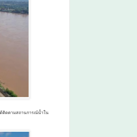
มกอช. ชี้ชิลีเปิดโอกาส
AUG
7
สินค้าไทย ผลไม้เมือง
ด้ติดตามสถานการณ์น้ำใน
ร้อน–อาหารเอเชีย–
ผลิตภัณฑ์สัตว์เลี้ยง มี
ศักยภาพขยายตลาดสูง