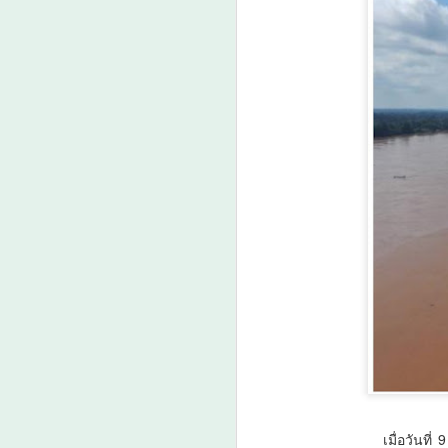
เพิ่มขนาดผลผลิต-เพิ่ม
รายได้เกษตรกรไทย
A
20–25%
วว. ชูนวัตกรรม “สารควบคุมการ
เจริญเติบโตพืช” กอบกู้สวนกล้วย
‘
หอม แก้ปัญหาต้นหักโค่นจากลม
โ
พายุพร้อมเพิ่มขนาดผลผลิต-เพิ่มราย
วั
ได้เกษตรกรไทย 20–25%
ร
กระทรวงการอุดมศึกษา
ร
วิทยาศาสตร์ วิจัยและนวัตกรรม
o
(อว.) โดย ศูนย์เชี่ยวชาญนวัตกรรม
ส
เกษตรสร้างสรรค์สถาบันวิจัย
ศ
A
วิทยาศาสตร์และเทคโนโลยีแห่ง
ศ
ประเทศไทย (วว.) ซึ่งได้รับการ
สนับสนุนทุนวิจัยจาก สำนักงาน
พัฒนาการวิจัยการเกษตร (องค์การ
มหาชน) หรือ สวก.
“
"ด
บ
เมื่อวันที่ 9 สิงหา