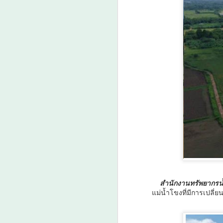
วว. ชูนวัตกรรม “สาร
AUG
7
ควบคุมการเจริญเติบโต
สำนักงานทรัพยากรน
แม่น้ำโขงที่มีการเปลี่
พืช” กอบกู้สวนกล้วย
หอม แก้ปัญหาต้นหัก
โค่นจากลมพายุพร้อม