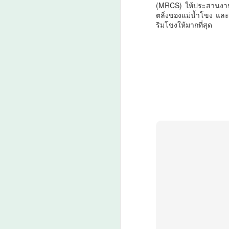
(MRCS) ให้ประสานงานก
ต
ตลิ่งของแม่น้ำโขง แ
ริมโขงให้มากที่สุด
เร
ป
A
แ
ด
ว
A

น
ก