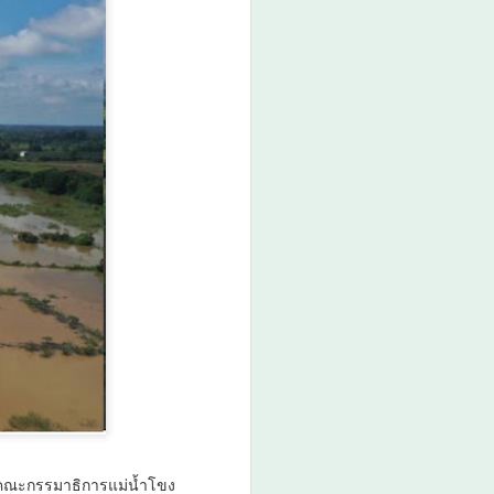
มกอช. ชี้ชิลีเปิดโอกาสสินค้าไทย
ผลไม้เมืองร้อน–อาหารเอเชีย–
ผลิตภัณฑ์สัตว์เลี้ยง มีศักยภาพขยาย
ตลาดสูง
ประเทศชิลี - นางสาวรวินันท์ ฉ่ำ
เฉลิม รองเลขาธิการสำนักงาน
มาตรฐานสินค้าเกษตรและอาหาร
แห่งชาติ (มกอช.) เปิดเผยว่า
ระหว่างวันที่ 3–4 สิงหาคม 2569
คณะผู้แทน มกอช.
คณะกรรมาธิการแม่น้ำโขง