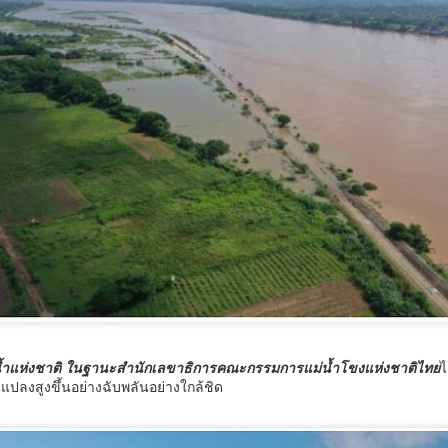
“จุลพันธ์” ส่งโฆษก
กรมการท่องเที่ยวปั้นผู้
AUG
AUG
7
7
“พิพัฒน์ชัย” เปิด
ประสานงานกองถ่าย
้ำแห่งชาติ ในฐานะสำนักเลขาธิการคณะกรรมการแม่น้ำโขงแห่งชาติไทย
ไ
ยนแปลงสูงขึ้นอย่างฉับพลันอย่างใกล้ชิด
โครงการ “กระทรวง
ต่างชาติมืออาชีพ เสริม
แรงงานสร้างโอกาส
ความพร้อมไทยสู่
สร้างอาชีพ” เดินหน้า
ศูนย์กลางการถ่ายทำ