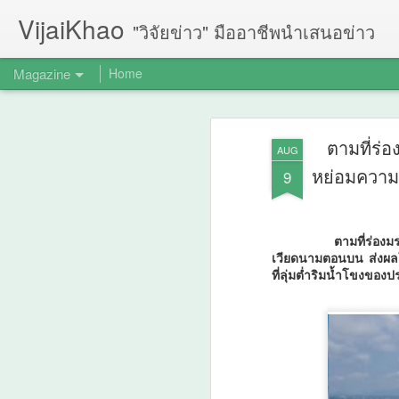
VijaiKhao
"วิจัยข่าว" มืออาชีพนำเสนอข่าว
Magazine
Home
ตามที่ร่
AUG
หย่อมความ
9
ตามที่ร่อ
เวียดนามตอนบน ส่งผลให้
ที่ลุ่มต่ำริมน้ำโขงข