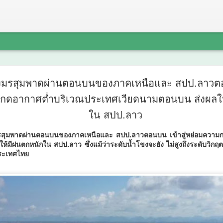
รฟท. จัดปร
AUG
องมรสุมพาดผ่านตอนบนของภาคเหนือและ สปป.ลาวตอน
7
กดอากาศต่ำบริเวณประเทศเวียดนามตอนบน ส่งผลให
โครงการร
ใน สปป.ลาว
เข้ม ช่วงว
งมรสุมพาดผ่านตอนบนของภาคเหนือและ สปป.ลาวตอนบน เข้าสู่หย่อมความ
สรุปผลศึก
มีฝนตกหนักใน สปป.ลาว ซึ่งแม้ว่าระดับน้ำโขงจะยัง ไม่สูงถึงระดับวิกฤตแต
องประเทศไทย
เห็นในพื้นท
รฟท.