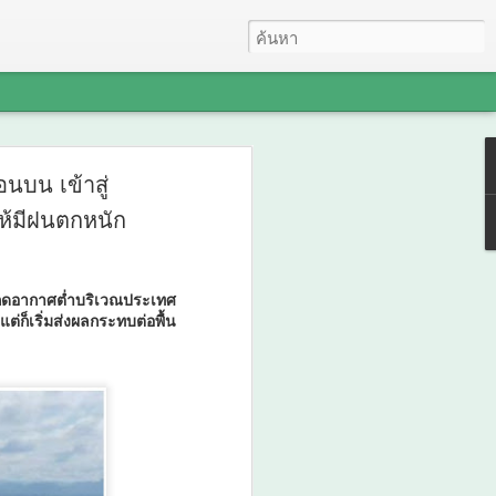
ะชุมปัจฉิมนิเทศ
บน เข้าสู่
้มีฝนตกหนัก
ถไฟชานเมืองสายสีแดง
งเวียนใหญ่–มหาชัย
กดอากาศต่ำบริเวณประเทศ
ษาและรับฟังความคิด
่ก็เริ่มส่งผลกระทบต่อพื้น
ี่กรุงเทพฯ