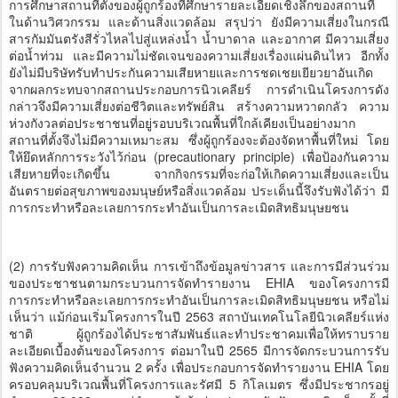
การศึกษาสถานที่ตั้งของผู้ถูกร้องที่ศึกษารายละเอียดเชิงลึกของสถานที่
ในด้านวิศวกรรม และด้านสิ่งแวดล้อม สรุปว่า ยังมีความเสี่ยงในกรณี
สารกัมมันตรังสีรั่วไหลไปสู่แหล่งน้ำ น้ำบาดาล และอากาศ มีความเสี่ยง
ต่อน้ำท่วม และมีความไม่ชัดเจนของความเสี่ยงเรื่องแผ่นดินไหว อีกทั้ง
ยังไม่มีบริษัทรับทำประกันความเสียหายและการชดเชยเยียวยาอันเกิด
จากผลกระทบจากสถานประกอบการนิวเคลียร์ การดำเนินโครงการดัง
กล่าวจึงมีความเสี่ยงต่อชีวิตและทรัพย์สิน สร้างความหวาดกลัว ความ
ห่วงกังวลต่อประชาชนที่อยู่รอบบริเวณพื้นที่ใกล้เคียงเป็นอย่างมาก
สถานที่ตั้งจึงไม่มีความเหมาะสม ซึ่งผู้ถูกร้องจะต้องจัดหาพื้นที่ใหม่ โดย
ให้ยึดหลักการระวังไว้ก่อน (precautionary principle) เพื่อป้องกันความ
เสียหายที่จะเกิดขึ้น จากกิจกรรมที่จะก่อให้เกิดความเสี่ยงและเป็น
อันตรายต่อสุขภาพของมนุษย์หรือสิ่งแวดล้อม ประเด็นนี้จึงรับฟังได้ว่า มี
การกระทำหรือละเลยการกระทำอันเป็นการละเมิดสิทธิมนุษยชน
(2) การรับฟังความคิดเห็น การเข้าถึงข้อมูลข่าวสาร และการมีส่วนร่วม
ของประชาชนตามกระบวนการจัดทำรายงาน EHIA ของโครงการมี
การกระทำหรือละเลยการกระทำอันเป็นการละเมิดสิทธิมนุษยชน หรือไม่
เห็นว่า แม้ก่อนเริ่มโครงการในปี 2563 สถาบันเทคโนโลยีนิวเคลียร์แห่ง
ชาติ ผู้ถูกร้องได้ประชาสัมพันธ์และทำประชาคมเพื่อให้ทราบราย
ละเอียดเบื้องต้นของโครงการ ต่อมาในปี 2565 มีการจัดกระบวนการรับ
ฟังความคิดเห็นจำนวน 2 ครั้ง เพื่อประกอบการจัดทำรายงาน EHIA โดย
ครอบคลุมบริเวณพื้นที่โครงการและรัศมี 5 กิโลเมตร ซึ่งมีประชากรอยู่