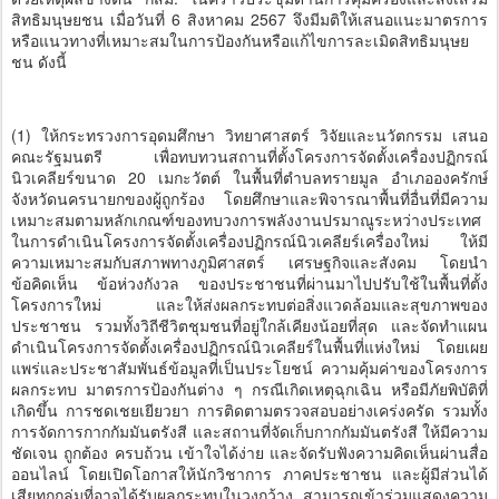
สิทธิมนุษยชน เมื่อวันที่ 6 สิงหาคม 2567 จึงมีมติให้เสนอแนะมาตรการ
หรือแนวทางที่เหมาะสมในการป้องกันหรือแก้ไขการละเมิดสิทธิมนุษย
ชน ดังนี้
(1) ให้กระทรวงการอุดมศึกษา วิทยาศาสตร์ วิจัยและนวัตกรรม เสนอ
คณะรัฐมนตรี เพื่อทบทวนสถานที่ตั้งโครงการจัดตั้งเครื่องปฏิกรณ์
นิวเคลียร์ขนาด 20 เมกะวัตต์ ในพื้นที่ตำบลทรายมูล อำเภอองครักษ์
จังหวัดนครนายกของผู้ถูกร้อง โดยศึกษาและพิจารณาพื้นที่อื่นที่มีความ
เหมาะสมตามหลักเกณฑ์ของทบวงการพลังงานปรมาณูระหว่างประเทศ
ในการดำเนินโครงการจัดตั้งเครื่องปฏิกรณ์นิวเคลียร์เครื่องใหม่ ให้มี
ความเหมาะสมกับสภาพทางภูมิศาสตร์ เศรษฐกิจและสังคม โดยนำ
ข้อคิดเห็น ข้อห่วงกังวล ของประชาชนที่ผ่านมาไปปรับใช้ในพื้นที่ตั้ง
โครงการใหม่ และให้ส่งผลกระทบต่อสิ่งแวดล้อมและสุขภาพของ
ประชาชน รวมทั้งวิถีชีวิตชุมชนที่อยู่ใกล้เคียงน้อยที่สุด และจัดทำแผน
ดำเนินโครงการจัดตั้งเครื่องปฏิกรณ์นิวเคลียร์ในพื้นที่แห่งใหม่ โดยเผย
แพร่และประชาสัมพันธ์ข้อมูลที่เป็นประโยชน์ ความคุ้มค่าของโครงการ
ผลกระทบ มาตรการป้องกันต่าง ๆ กรณีเกิดเหตุฉุกเฉิน หรือมีภัยพิบัติที่
เกิดขึ้น การชดเชยเยียวยา การติดตามตรวจสอบอย่างเคร่งครัด รวมทั้ง
การจัดการกากกัมมันตรังสี และสถานที่จัดเก็บกากกัมมันตรังสี ให้มีความ
ชัดเจน ถูกต้อง ครบถ้วน เข้าใจได้ง่าย และจัดรับฟังความคิดเห็นผ่านสื่อ
ออนไลน์ โดยเปิดโอกาสให้นักวิชาการ ภาคประชาชน และผู้มีส่วนได้
เสียทุกกลุ่มที่อาจได้รับผลกระทบในวงกว้าง สามารถเข้าร่วมแสดงความ