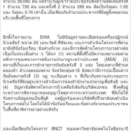
จำนวน 38,082 คน แต่จำนวนผู้เข้าร่วมประชุมรับฟังความคิดเห็นครั้งที่
1 จำนวน 730 คน และครั้งที่ 2 จำนวน 289 คน คิดเป็นร้อยละ 1.92
และ ร้อยละ 0.76 เท่านั้น เมื่อเทียบกับจำนวนประชากรที่มีอยู่ทั้งหมดรอบ
บริเวณพื้นที่โครงการ
อีกทั้งในรายงาน EHIA ไม่มีข้อมูลรายละเอียดของเครื่องปฏิกรณ์
นิวเคลียร์ ขนาด 20 เมกะวัตต์ ที่ชัดเจน และการดำเนินโครงการที่ผ่าน
มายังมีข้อร้องเรียน ข้อห่วงกังวล และมีการคัดค้านโครงการมาอย่างต่อ
เนื่องในประเด็นต่าง ๆ ได้แก่ (1) สถานที่ตั้งที่ไม่มีความเหมาะสมตาม
หลักการของทบวงการพลังงานปรมาณูระหว่างประเทศ (IAEA) (2)
สถานที่เก็บและการทำลายกากกัมมันตรังสี 2 แห่ง โดยเฉพาะที่ตำบล
คลองห้า อำเภอคลองหลวง จังหวัดปทุมธานี ยังพบว่ามีการปนเปื้อนสาร
กัมมันตภาพรังสี (3) กฎ ระเบียบต่าง ๆ ที่เกี่ยวกับสถานประกอบการ
นิวเคลียร์ที่ยังอยู่ระหว่างดำเนินการของสำนักงานปรมาณูเพื่อสันติ และ
(4) ปัญหาข้อพิพาทโครงการนิวเคลียร์เดิมกับบริษัทเอกชน ซึ่งคดีอยู่
ระหว่างการพิจารณาของอนุญาโตตุลาการระหว่างประเทศ ที่ยังไม่ได้
รับทราบข้อมูลจนเป็นที่ยุติ แต่ผู้ถูกร้องและบริษัทที่ปรึกษายังคงดำเนิน
โครงการต่อไป โดยไม่ได้นำข้อร้องเรียนและข้อห่วงกังวลของประชาชน
ในพื้นที่มาพิจารณาอย่างแท้จริง
และเมื่อเทียบกับโครงการ BNCT ของมหาวิทยาลัยเทคโนโลยีสุรนารี