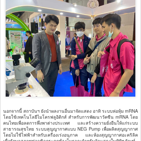
นอกจากนี้ สถาบันฯ ยังนำผลงานอื่นมาจัดแสดง อาทิ ระบบห่อหุ้ม mRNA
โดยใช้เทคโนโลยีไมโครฟลูอิดิกส์ สำหรับการพัฒนาวัคซีน mRNA โดย
คนไทยเพื่อลดการพึ่งพาต่างประเทศ และสร้างความยั่งยืนให้แก่ระบบ
สาธารณสุขไทย ระบบสุญญากาศแบบ NEG Pump เพื่อผลิตสุญญากาศ
โดยไม่ใช้ไฟฟ้าสำหรับเครื่องเร่งอนุภาค และห้องสุญญากาศอะคริลิค
เพื่อรักษาสภาพฟอลซิลกระดูกช้างโบราณสำหรับจัดแสดงในพิพิธภัณฑ์