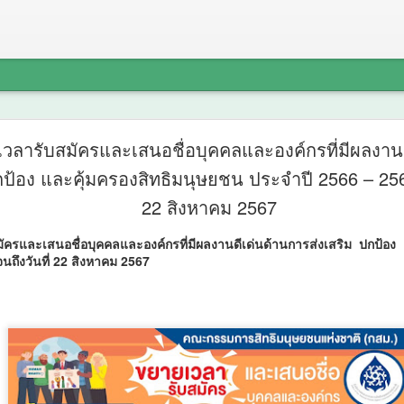
ศน. ร่วมกับจังหวัดสตูล จั
AUG
วลารับสมัครและเสนอชื่อบุคคลและองค์กรที่มีผลงาน
6
กป้อง และคุ้มครองสิทธิมนุษยชน ประจำปี 2566 – 2567
กิจกรรม “พลังศรัทธาถวา
22 สิงหาคม 2567
พรรษา 2 แผ่นดิน สานสัมพ
ครและเสนอชื่อบุคคลและองค์กรที่มีผลงานดีเด่นด้านการส่งเสริม ปกป้อง
ไทย – มาเลเซีย” เชิญชว
นถึงวันที่ 22 สิงหาคม 2567
พุทธศาสนิกชน งด ละ เลิ
อบายมุข เนื่องในเทศกาลเ
พรรษา
ศน.