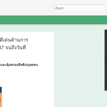
ด
ดีเด่นด้านการ
 จนถึงวันที่
ยเทียน
ันธ์
 และคุ้มครองสิทธิมนุษยชน
น
ก
ข้า