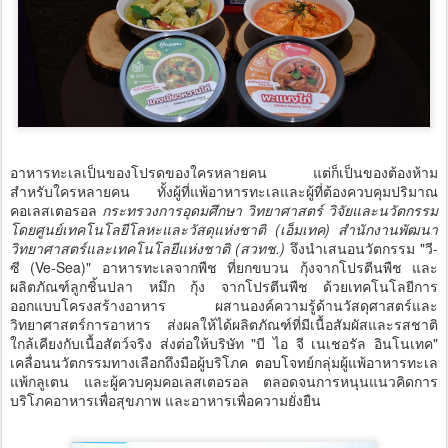
อาหารทะเลเป็นของโปรดของใครหลายคน แต่ก็เป็นของต้องห้าม
สำหรับใครหลายคน ทั้งผู้ที่แพ้อาหารทะเลและผู้ที่ต้องควบคุมปริมาณ
คอเลสเตอรอล
กระทรวงการอุดมศึกษา วิทยาศาสตร์ วิจัยและนวัตกรรม
โดยศูนย์เทคโนโลยีโลหะและวัสดุแห่งชาติ (เอ็มเทค) สำนักงานพัฒนา
วิทยาศาสตร์และเทคโนโลยีแห่งชาติ (สวทช.)
จึงนำเสนอนวัตกรรม "วี-
ซี (Ve-Sea)" อาหารทะเลจากพืช ที่ยกขบวน กุ้งจากโปรตีนพืช และ
ผลิตภัณฑ์ลูกชิ้นปลา หมึก กุ้ง จากโปรตีนพืช ด้วยเทคโนโลยีการ
ออกแบบโครงสร้างอาหาร ผสานองค์ความรู้ด้านวัสดุศาสตร์และ
วิทยาศาสตร์การอาหาร ส่งผลให้ได้ผลิตภัณฑ์ที่มีเนื้อสัมผัสและรสชาติ
ใกล้เคียงกับเนื้อสัตว์จริง ส่งต่อให้บริษัท "บี ไอ จี เนเชอรัล อินโนเทค"
เคลื่อนนวัตกรรมทางเลือกถึงมือผู้บริโภค ตอบโจทย์กลุ่มผู้แพ้อาหารทะเล
แพ้กลูเตน และผู้ควบคุมคอเลสเตอรอล ตลอดจนการหนุนแนวคิดการ
บริโภคอาหารเพื่อสุขภาพ และอาหารเพื่อความยั่งยืน