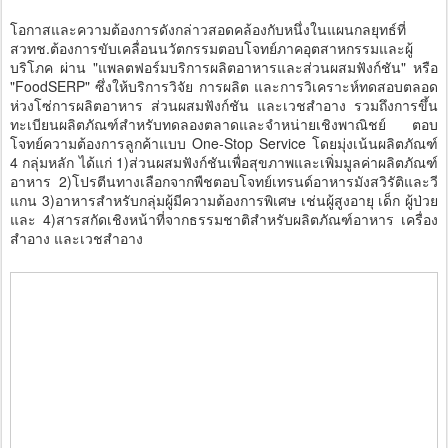
โอกาสและความต้องการดังกล่าวสอดคล้องกับหนึ่งในแผนกลยุทธ์ที่
สวทช.ต้องการขับเคลื่อนนวัตกรรมตอบโจทย์ภาคอุตสาหกรรมและผู้
บริโภค ผ่าน "แพลตฟอร์มบริการผลิตอาหารและส่วนผสมฟังก์ชัน" หรือ
"FoodSERP" ซึ่งให้บริการวิจัย การผลิต และการวิเคราะห์ทดสอบตลอด
ห่วงโซ่การผลิตอาหาร ส่วนผสมฟังก์ชัน และเวชสำอาง รวมถึงการขึ้น
ทะเบียนผลิตภัณฑ์สำหรับทดลองตลาดและจำหน่ายเชิงพาณิชย์ ตอบ
โจทย์ความต้องการลูกค้าแบบ One-Stop Service โดยมุ่งเน้นผลิตภัณฑ์
4 กลุ่มหลัก ได้แก่ 1)ส่วนผสมฟังก์ชันเพื่อสุขภาพและเพิ่มมูลค่าผลิตภัณฑ์
อาหาร 2)โปรตีนทางเลือกจากพืชตอบโจทย์เทรนด์อาหารมังสวิรัติและวี
แกน 3)อาหารสำหรับกลุ่มผู้มีความต้องการพิเศษ เช่นผู้สูงอายุ เด็ก ผู้ป่วย
และ 4)สารสกัดเชิงหน้าที่จากธรรมชาติสำหรับผลิตภัณฑ์อาหาร เครื่อง
สำอาง และเวชสำอาง