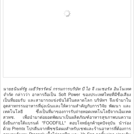
นายธนินท์รัฐ เมธีวัชรรัตน์ กรรมการบริษัท บี ไอ จี เนเชอรัล อินโนเทค
จำกัด
กล่าวว่า อาหารถือเป็น Soft Power ของประเทศไทยที่มีชื่อเสียง
เป็นที่ยอมรับ และสามารถแข่งขันได้ในตลาดโลก บริษัทฯ จึงเข้ามาใน
อุตสาหกรรมอาหารที่มุ่งเน้นและให้ความสำคัญกับการวิจัย พัฒนา และ
เทคโนโลยี ซึ่งเป็นที่มาของการรับถ่ายทอดเทคโนโลยีจากเอ็มเทค
สวทช. เพื่อนำมาต่อยอดพัฒนาเป็นผลิตภัณฑ์อาหารสุขภาพบนความ
ยั่งยืนภายใต้แบรนด์ "FOODFILL" ตอบโจทย์ลูกค้ายุคปัจจุบัน นำร่อง
ด้วย Premix โปรตีนจากพืชชนิดผงสำหรับเชฟและร้านอาหารที่ต้องการ
ควบคุมต้นทุน Precook เนื้อไก่จากพืช และ Ve-Sea ลูกชิ้นปลา ปลาเส้น