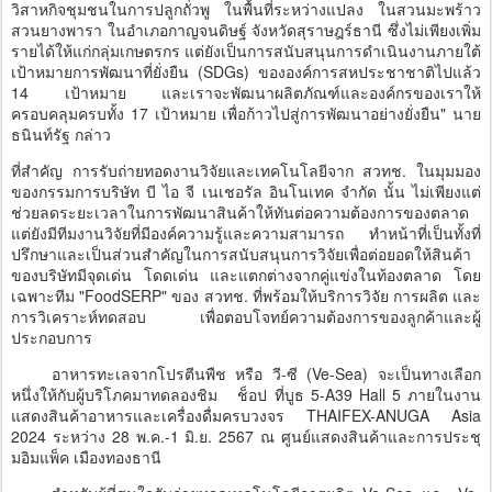
วิสาหกิจชุมชนในการปลูกถั่วพู ในพื้นที่ระหว่างแปลง ในสวนมะพร้าว
สวนยางพารา ในอำเภอกาญจนดิษฐ์ จังหวัดสุราษฎร์ธานี ซึ่งไม่เพียงเพิ่ม
รายได้ให้แก่กลุ่มเกษตรกร แต่ยังเป็นการสนับสนุนการดำเนินงานภายใต้
เป้าหมายการพัฒนาที่ยั่งยืน (SDGs) ขององค์การสหประชาชาติไปแล้ว
14 เป้าหมาย และเราจะพัฒนาผลิตภัณฑ์และองค์กรของเราให้
ครอบคลุมครบทั้ง 17 เป้าหมาย เพื่อก้าวไปสู่การพัฒนาอย่างยั่งยืน" นาย
ธนินท์รัฐ กล่าว
ที่สำคัญ การรับถ่ายทอดงานวิจัยและเทคโนโลยีจาก สวทช. ในมุมมอง
ของกรรมการบริษัท บี ไอ จี เนเชอรัล อินโนเทค จำกัด นั้น ไม่เพียงแต่
ช่วยลดระยะเวลาในการพัฒนาสินค้าให้ทันต่อความต้องการของตลาด
แต่ยังมีทีมงานวิจัยที่มีองค์ความรู้และความสามารถ ทำหน้าที่เป็นทั้งที่
ปรึกษาและเป็นส่วนสำคัญในการสนับสนุนการวิจัยเพื่อต่อยอดให้สินค้า
ของบริษัทมีจุดเด่น โดดเด่น และแตกต่างจากคู่แข่งในท้องตลาด โดย
เฉพาะทีม "FoodSERP" ของ สวทช. ที่พร้อมให้บริการวิจัย การผลิต และ
การวิเคราะห์ทดสอบ เพื่อตอบโจทย์ความต้องการของลูกค้าและผู้
ประกอบการ
อาหารทะเลจากโปรตีนพืช หรือ วี-ซี (Ve-Sea) จะเป็นทางเลือก
หนึ่งให้กับผู้บริโภคมาทดลองชิม ช็อป ที่บูธ 5-A39 Hall 5 ภายในงาน
แสดงสินค้าอาหารและเครื่องดื่มครบวงจร THAIFEX-ANUGA Asia
2024 ระหว่าง 28 พ.ค.-1 มิ.ย. 2567 ณ ศูนย์แสดงสินค้าและการประชุ
มอิมแพ็ค เมืองทองธานี