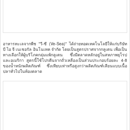
อาหารทะเลจากพืช "วี-ซี (Ve-Sea)" ได้ถ่ายทอดเทคโนโลยีให้แก่บริษัท
บี ไอ จี เนเชอรัล อินโนเทค จำกัด โดยเป็นสูตรปราศจากกลูเตน เพื่อเป็น
ทางเลือกให้ผู้บริโภคกลุ่มแพ้กลูเตน ซึ่งมีตลาดหลักอยู่ในสหภาพยุโรป
และอเมริกา สูตรนี้ใช้โปรตีนจากถั่วเหลืองเป็นส่วนประกอบร้อยละ 4-8
ของน้ำหนักผลิตภัณฑ์ ซึ่งเทียบเท่าหรือสูงกว่าผลิตภัณฑ์เลียนแบบเนื้อ
ปลาทั่วไปในท้องตลาด