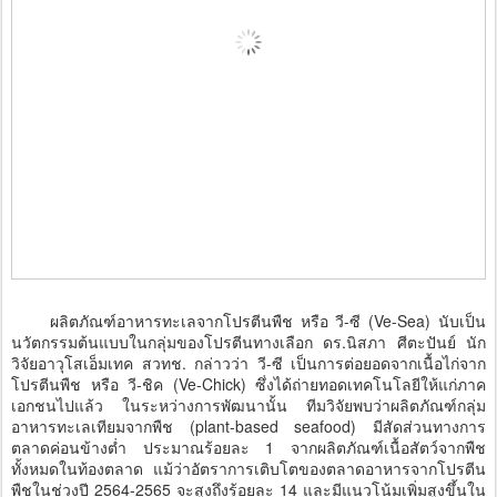
ผลิตภัณฑ์อาหารทะเลจากโปรตีนพืช หรือ วี-ซี (Ve-Sea) นับเป็น
นวัตกรรมต้นแบบในกลุ่มของโปรตีนทางเลือก ดร.นิสภา ศีตะปันย์ นัก
วิจัยอาวุโสเอ็มเทค สวทช. กล่าวว่า วี-ซี เป็นการต่อยอดจากเนื้อไก่จาก
โปรตีนพืช หรือ วี-ชิค (Ve-Chick) ซึ่งได้ถ่ายทอดเทคโนโลยีให้แก่ภาค
เอกชนไปแล้ว ในระหว่างการพัฒนานั้น ทีมวิจัยพบว่าผลิตภัณฑ์กลุ่ม
อาหารทะเลเทียมจากพืช (plant-based seafood) มีสัดส่วนทางการ
ตลาดค่อนข้างต่ำ ประมาณร้อยละ 1 จากผลิตภัณฑ์เนื้อสัตว์จากพืช
ทั้งหมดในท้องตลาด แม้ว่าอัตราการเติบโตของตลาดอาหารจากโปรตีน
พืชในช่วงปี 2564-2565 จะสูงถึงร้อยละ 14 และมีแนวโน้มเพิ่มสูงขึ้นใน