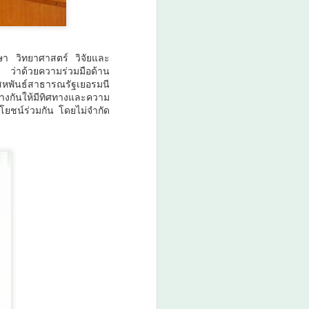
กรมพัฒนาฝีมือแรงงาน ได้รับรางวัล
GDCC GOV Cloud Awards ประจำ
ปี พ.ศ.
า วิทยาศาสตร์ วิจัยและ
ว่าด้วยความร่วมมือด้าน
งสหพันธ์สาธารณรัฐเยอรมนี
างกันให้มีทิศทางและความ
ยชน์ร่วมกัน โดยไม่จำกัด