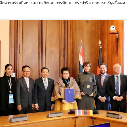
พื่อความร่วมมือทางเศรษฐกิจและการพัฒนา กรุงปารีส สาธารณรัฐฝรั่งเศส
สมุทรสาครเฮ! รถไฟฟ้า
วศ.อว.–วท.กห. เปิดเวที
AUG
AUG
6
6
สายสีแดงเข้ม วงเวียน
หารือแนวทางขับเคลื่อน
ใหญ่–มหาชัย 36.8 กม.
วิทยาศาสตร์และ
คืบหน้าอีกขั้น รับฟัง
เทคโนโลยี เพื่อ
ความเห็นกว่า 200 คน
สนับสนุน อุตสาหกรรม
ส่วนใหญ่เห็นพ้องให้
ป้องกันประเทศ
สร้าง
วศ.อว.–วท.กห.
ศน. ร่วมกับจังหวัดสตูล จัดกิจกรรม “พลังศรัทธาถวาย
UG
สมุทรสาครเฮ! รถไฟฟ้าสายสีแดง
6
เทียนพรรษา 2 แผ่นดิน สานสัมพันธ์ ไทย – มาเลเซีย”
เข้ม วงเวียนใหญ่–มหาชัย 36.8 กม.
เชิญชวนพุทธศาสนิกชน งด ละ เลิกอบายมุข เนื่องใน
เทศกาลเข้าพรรษา
น.