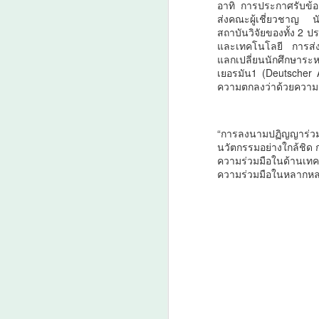
อาทิ การประกาศรับข้อ
ส่งคณะผู้เชี่ยวชาญ นั
สถาบันวิจัยของทั้ง 2 
และเทคโนโลยี การส่งเส
แลกเปลี่ยนนักศึกษาร
เยอรมัน1 (Deutscher 
ความตกลงว่าด้วยความร
A
“
“การลงนามปฏิญญาร่วม
ก
นวัตกรรมอย่างใกล้ชิด
ความร่วมมือในด้านเท
ความร่วมมือในหลากหลาย
หน
แ
(
ปร
เ
A
ค
เ
ศ