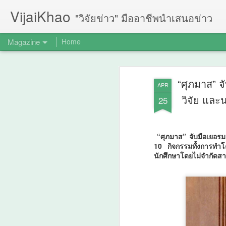
VijaiKhao
"วิจัยข่าว" มืออาชีพนำเสนอข่าว
Magazine
Home
“ศุภมาส” 
APR
วิจัย แล
25
“ศุภมาส” จับมือเยอร
10 กิจกรรมทั้งการทำโค
นักศึกษาโดยไม่จำกัดสา