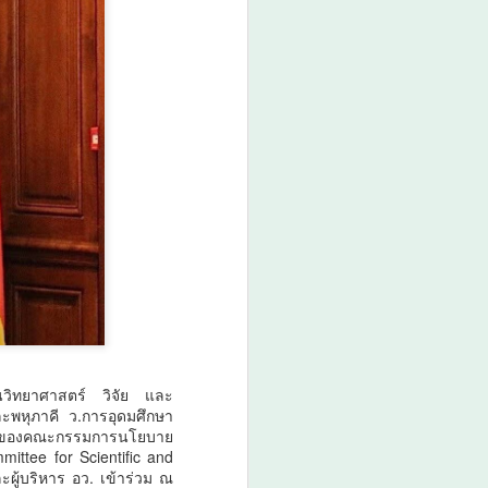
สตร์และสุขภาพ ยกระดับไทยสู่ศูนย์กลาง
มื่อปัญญาประดิษฐ์ (AI) กำลังเข้ามามี
นวิจัย ห้องปฏิบัติการ การแพทย์ และ
ำลังก้าวสู่ยุคใหม่ของระบบนิเวศด้าน
เชื่อมโยงการวิจัย เทคโนโลยี และภาค
้างขีดความสามารถในการแข่งขันของประเทศ
ฟิค จำกัด (VNU Asia Pacific) ประกาศความ
 INTERNATIONAL 2026, Bio+HealthTech
ะ FutureCHEM INTERNATIONAL 2026
ific Innovation Ecosystem" เพื่อเชื่อม
การ เทคโนโลยีชีวภาพ นวัตกรรมสุขภาพ
านวิทยาศาสตร์ วิจัย และ
ะพหุภาคี ว.การอุดมศึกษา
ตรีของคณะกรรมการนโยบาย
ttee for Scientific and
ผู้บริหาร อว. เข้าร่วม ณ