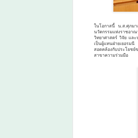
ชุมชนคุณธรรมพลังบวร” สืบสาน
คุณธรรม ต่อยอดทุนวัฒนธรรมสู่
ชุมชน
ในโอกาสนี้ น.ส.ศุภม
วันที่ 7 สิงหาคม 2569 เวลา 19.00
นวัตกรรมแห่งราชอาณา
น. กรมการศาสนา กระทรวง
A
วิทยาศาสตร์ วิจัย และ
วัฒนธรรม ร่วมกับจังหวัดสตูล และ
เป็นผู้แทนฝ่ายเยอรมน
สำนักงานวัฒนธรรมจังหวัด 14
สอดคล้องกับประโยชย์ข
จังหวัดภาคใต้ จัดพิธีเปิดงาน
สาขาความร่วมมือ
“มหกรรมสีสันแห่งศรัทธา พัฒนา
ชุมชนคุณธรรมพลังบวร ภาคกใต้”
ม
ภายใต้โครงการพลังบวรในมิติ
ป
ศาสนา ประจำปีงบประมาณ พ.ศ.
ดั
เม
ว
ล
A
กร
กา
น
3
ง