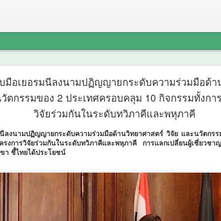
Thailand
AUG
จับมือเยอรมนีลงนามปฏิญญายกระดับความร่วมมือด้า
6
2026 ผนึก
ะนวัตกรรมของ 2 ประเทศครอบคลุม 10 กิจกรรมทั้งก
วิจัยร่วมกันในระดับทวิภาคีและพหุภาคี
INTERNAT
FutureCH
มนีลงนามปฏิญญายกระดับความร่วมมือด้านวิทยาศาสตร์ วิจัย และนวัตก
รงการวิจัยร่วมกันในระดับทวิภาคีและพหุภาคี การแลกเปลี่ยนผู้เชี่ยวชาญ
เปิดเวที A
ขา ชี้ไทยได้ประโยชน์
วิทยาศาสต
ไทยสู่ศูนย
Thailand LAB INTERNATIO
INTERNATIONAL และ Futu