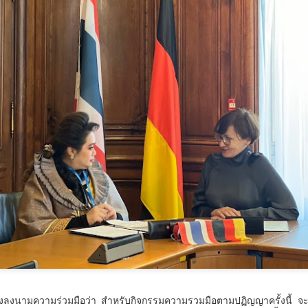
้อนไปเมื่อ 16 มี.ค.2569 ที่ผ่านมา กก.สืบสวนนครบาล 1 บช.น.
วธ. เดินหน้าจัดตั้ง และรับรองวัดคาทอลิกแห่งใหม่หนุน
UG
5
บทบาทศาสนสถาน เป็นแหล่งปลูกฝังคุณธรรมของศาสนิ
กชน
ธ. เดินหน้าจัดตั้ง และรับรองวัดคาทอลิกแห่งใหม่หนุนบทบาทศาสนสถาน
ป็นแหล่งปลูกฝังคุณธรรมของศาสนิกชน
างสาวซาบีดา ไทยเศรษฐ์ รัฐมนตรีว่าการกระทรวงวัฒนธรรม (รมว.วธ.)
ิดเผยว่า ที่ประชุมคณะรัฐมนตรี (ครม.) เมื่อวันที่ 5 สิงหาคม 2569 มีมติ
ห็นชอบการจัดตั้งวัดคาทอลิกจำนวน 5 แห่ง และเห็นชอบการรับรองวัด
ทอลิกเพิ่มเติมอีก 1 แห่ง ตามที่กระทรวงวัฒนธรรม (วธ.) เสนอ เพื่อเป็นวัด
าทอลิกตามระเบียบสำนักนายกรัฐมนตรี ว่าด้วยแนวทางพิจารณาในการจัด
วศ.อว. จับมือ ทช.ทส. ยกระดับห้องปฏิบัติการไมโคร
UG
ั้งวัดบาทหลวงโรมันคาทอลิก พ.ศ.
5
พลาสติกสู่มาตรฐานสากล
ศ.อว. จับมือ ทช.ทส.
ังลงนามความร่วมมือว่า สำหรับกิจกรรมความรวมมือตามปฏิญญาครั้งนี้ 