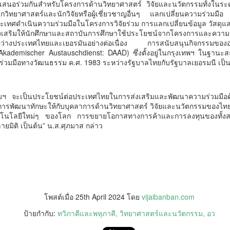
เสนอร่วมกันสำหรับโครงการด้านวิทยาศาสตร์ วิจัยและนวัตกรรมทั้งในระด
กวิทยาศาสตร์และนักวิจัยหรือผู้เชี่ยวชาญอื่นๆ แลกเปลี่ยนความร่วมมือ ก
ประเทศดำเนินความร่วมมือในโครงการวิจัยร่วม การแลกเปลี่ยนข้อมูล วัสดุ
ริมให้นักศึกษาและสถาบันการศึกษาใช้ประโยชน์จากโครงการและความร่วมมือ
ะหว่างประเทศไทยและเยอรมันอย่างต่อเนื่อง การสนับสนุนกิจกรรมของอ
Akademischer Austauschdienst: DAAD) ซึ่งตั้งอยู่ในกรุงเทพฯ ในฐานะ
่วมมือทางวัฒนธรรม ค.ศ. 1983 ระหว่างรัฐบาลไทยกับรัฐบาลเยอรมนี เป็น
“AppTech”​ ยกกำลังประเทศไทยจากฐานราก​ เมื่อ
UG
5
เทคโนโลยีที่เหมาะสมเป็นกลไกยกระดับทุนมนุษย์
AppTech”​ ยกกำลังประเทศไทยจากฐานราก​ เมื่อเทคโนโลยีที่เหมาะสมเป็น
ฯ จะเป็นประโยชน์ต่อประเทศไทยในการส่งเสริมและพัฒนาความร่วมมือด้
ลไกยกระดับทุนมนุษย์
 การพัฒนาทักษะให้กับบุคลาการด้านวิทยาศาสตร์ วิจัยและนวัตกรรมของไ
คโนโลยีใหม่ๆ ของโลก การขยายโอกาสทางการค้าและการลงทุนของทั้ง
มิติ เป็นต้น” น.ส.ศุภมาส กล่าว
่วยบริหารจัดการทุนด้านพัฒนาพื้นที่ (บพท.) สำนักงานเร่งรัดการวิจัย
ละนวัตกรรมเพื่อเพิ่มความสามารถการแข่งขันและการพัฒนาพื้นที่
องค์การมหาชน)
ะเทศไทยกำลังเข้าสู่ช่วงเวลาที่โจทย์เศรษฐกิจไม่ใช่เพียง “ทำอย่างไรให้
ศรษฐกิจเติบโต” แต่คือ ทำอย่างไรให้การเติบโตทางเศรษฐกิจสร้างโอกาสให้
กรมบังคับคดี กระทรวงยุติธรรม ประกาศความพร้อมอีก
UG
นจำนวนมากขึ้น และทำให้คนในทุกพื้นที่สามารถเป็นผู้สร้างมูลค่าทาง
4
ครั้งในการเข้าร่วมงานมหกรรมทางการเงินครั้งยิ่งใหญ่
โพสต์เมื่อ
25th April 2024
โดย
vijaibanban.com
ศรษฐกิจได้ด้วยตนเอง
ของภาคตะวันออกเฉียงเหนือ Money Expo Korat 2026
ป้ายกำกับ:
ทวิภาคีและพหุภาคี
วิทยาศาสตร์และนวัตกรรม
อว
าสตราจารย์ ดร.ยศชนัน วงศ์สวัสดิ์ รองนายกรั
ภายใต้คอนเซปต์ "LED Smart Partner" มุ่งเน้นการเป็น