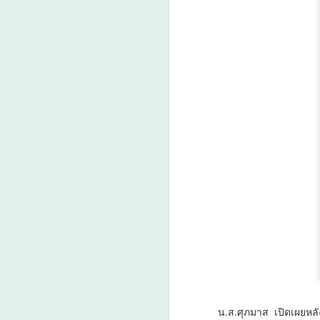
ย
A
ว
เ
น
เป
เ
คา
ค
A
ต
ว
น.ส.ศุภมาส เปิดเผยหล