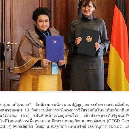
ขับเคลื่อนนวัตกรรมวิทยาศา
อาเซียน
6 สิงหาคม 2568 กรุงเทพฯ – เ
บทบาทสำคัญในการยกระดับงา
ภาคอุตสาหกรรม ประเทศไทยก
วิทยาศาสตร์และนวัตกรรมที่
ธุรกิจเข้าด้วยกัน เพื่อสร
และภูมิภาคอาเซียน
บริษัท วีเอ็นยู เอเชีย แปซิ
พร้อมจัดงาน Thailand LAB
INTERNATIONAL 2026 แล
ภายใต้แนวคิด "ASEAN Scient
โยงอุตสาหกรรมห้องปฏิบัติ
แล
น.ส.ศุภมาส“ศุภมาส” จับมือเยอรมนีลงนามปฏิญญายกระดับความร่วมมือด้
ครอบคลุม 10 กิจกรรมทั้งการทำโครงการวิจัยร่วมกันในระดับทวิภาคีแล
ะนวัตกรรม (อว.) เป็นหัวหน้าคณะผู้แทนไทย เข้าประชุมระดับรัฐมน
ลยีโดยองค์การเพื่อความร่วมมือทางเศรษฐกิจและการพัฒนา (OECD Commi
(CSTP) Ministerial) โดยมี น.ส.สุชาดา แทนทรัพย์ เลขานุการ รมว.อว. และ